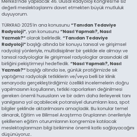
Merkezi’nde yapılacak 46. Ulusal Radyoloji Kongresi’ne siz
değerli meslektaşlarımı davet etmekten büyük mutluluk
duyuyorum.
TÜRKRAD 2025’in ana konusunu
“Tanıdan Tedaviye
Radyoloji”
, yan konusunu
“Nasıl Yapmalı?, Nasıl
Yazmalı?”
olarak belirledik.
“Tanıdan Tedaviye
Radyoloji”
başlığı altında bir konuyu tanısal ve girişimsel
radyoloji yönleriyle, multidisipliner bir şekilde ele almayı ve
tanısal radyologlar ile girişimsel radyologlar arasındaki dil
birliğini pekiştirmeyi hedefledik.
“Nasıl Yapmalı?, Nasıl
Yazmalı?”
başlığı altında ise, günlük pratiğimizde sık
yaptığımız radyolojik tetkiklerin ve/veya belli bir klinik
senaryoda gerçekleştirdiğimiz özellikli incelemelerin doğru
yapılmasının koşullarının, tetkiki raporlarken değinilmesi
gereken önemli hususların ve bir adım daha ilerleyerek tanı
yanılgısına yol açabilecek potansiyel durumların kısa, spot
bilgiler şeklinde aktarılmasını amaçladık. Bu konular temel
alınarak, Eğitim ve Bilimsel Araştırma Gruplarının önerileriyle
şekillenen eğitim oturumlarının kongremize katılacak
meslektaşlarımızın bilgi birikimine önemli katkı sağlayacağını
düşünüyoruz..