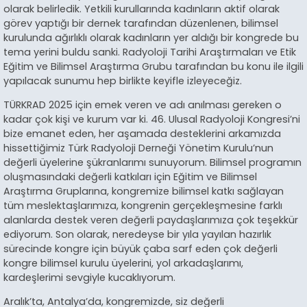
olarak belirledik. Yetkili kurullarında kadınların aktif olarak
görev yaptığı bir dernek tarafından düzenlenen, bilimsel
kurulunda ağırlıklı olarak kadınların yer aldığı bir kongrede bu
tema yerini buldu sanki. Radyoloji Tarihi Araştırmaları ve Etik
Eğitim ve Bilimsel Araştırma Grubu tarafından bu konu ile ilgili
yapılacak sunumu hep birlikte keyifle izleyeceğiz.
TÜRKRAD 2025 için emek veren ve adı anılması gereken o
kadar çok kişi ve kurum var ki. 46. Ulusal Radyoloji Kongresi’ni
bize emanet eden, her aşamada desteklerini arkamızda
hissettiğimiz Türk Radyoloji Derneği Yönetim Kurulu’nun
değerli üyelerine şükranlarımı sunuyorum. Bilimsel programın
oluşmasındaki değerli katkıları için Eğitim ve Bilimsel
Araştırma Gruplarına, kongremize bilimsel katkı sağlayan
tüm meslektaşlarımıza, kongrenin gerçekleşmesine farklı
alanlarda destek veren değerli paydaşlarımıza çok teşekkür
ediyorum. Son olarak, neredeyse bir yıla yayılan hazırlık
sürecinde kongre için büyük çaba sarf eden çok değerli
kongre bilimsel kurulu üyelerini, yol arkadaşlarımı,
kardeşlerimi sevgiyle kucaklıyorum.
Aralık’ta, Antalya’da, kongremizde, siz değerli