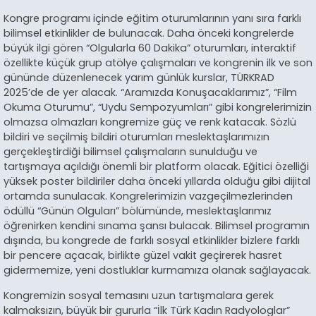
Kongre programı içinde eğitim oturumlarının yanı sıra farklı
bilimsel etkinlikler de bulunacak. Daha önceki kongrelerde
büyük ilgi gören “Olgularla 60 Dakika” oturumları, interaktif
özellikte küçük grup atölye çalışmaları ve kongrenin ilk ve son
gününde düzenlenecek yarım günlük kurslar, TÜRKRAD
2025’de de yer alacak. “Aramızda Konuşacaklarımız”, “Film
Okuma Oturumu”, “Uydu Sempozyumları” gibi kongrelerimizin
olmazsa olmazları kongremize güç ve renk katacak. Sözlü
bildiri ve seçilmiş bildiri oturumları meslektaşlarımızın
gerçekleştirdiği bilimsel çalışmaların sunulduğu ve
tartışmaya açıldığı önemli bir platform olacak. Eğitici özelliği
yüksek poster bildiriler daha önceki yıllarda olduğu gibi dijital
ortamda sunulacak. Kongrelerimizin vazgeçilmezlerinden
ödüllü “Günün Olguları” bölümünde, meslektaşlarımız
öğrenirken kendini sınama şansı bulacak. Bilimsel programın
dışında, bu kongrede de farklı sosyal etkinlikler bizlere farklı
bir pencere açacak, birlikte güzel vakit geçirerek hasret
gidermemize, yeni dostluklar kurmamıza olanak sağlayacak.
Kongremizin sosyal temasını uzun tartışmalara gerek
kalmaksızın, büyük bir gururla “İlk Türk Kadın Radyologlar”